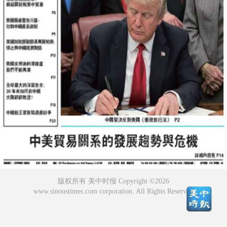
版权所有 美中时报 Copyright ©2026
www.sinoustimes.com corporation. All Rights Reserved