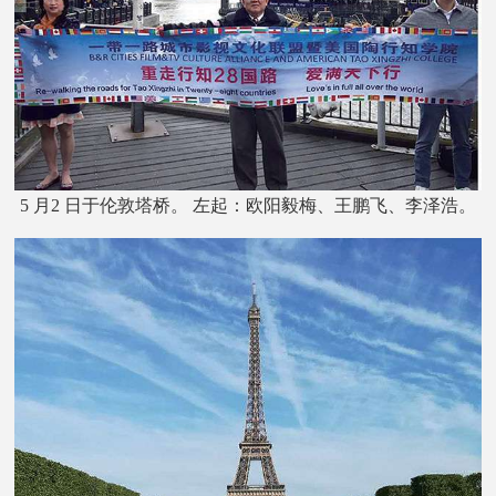
5 月2 日于伦敦塔桥。 左起：欧阳毅梅、王鹏飞、李泽浩。