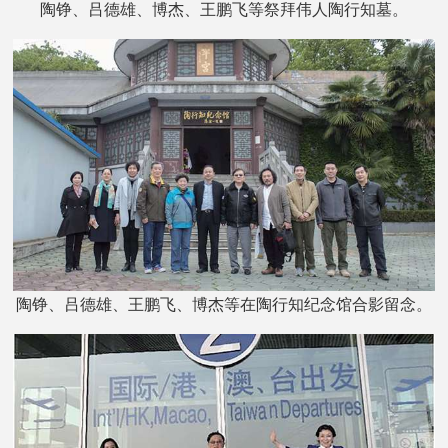
陶铮、吕德雄、博杰、王鹏飞等祭拜伟人陶行知墓。
陶铮、吕德雄、王鹏飞、博杰等在陶行知纪念馆合影留念。