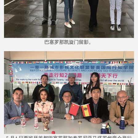
巴塞罗那凯旋门留影。