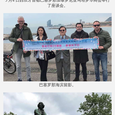
5 月4 日西班牙首都巴塞罗那加泰罗尼亚马塔罗华商会举行
了座谈会。
巴塞罗那海滨留影。