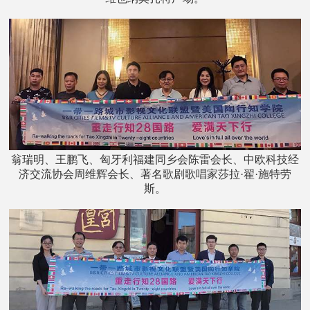
翁瑞明、王鹏飞、匈牙利福建同乡会陈雷会长、中欧科技经
济交流协会周维辉会长、著名歌剧歌唱家莎拉·翟·施特劳
斯。