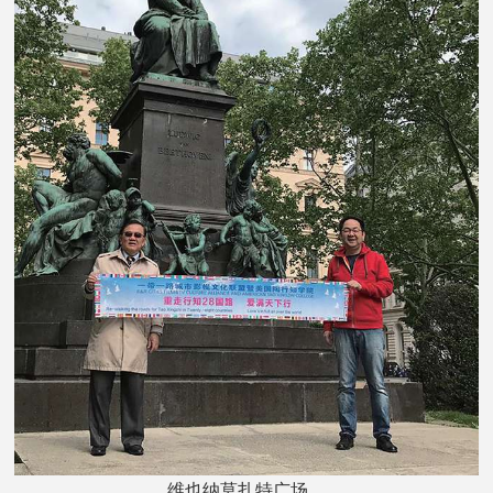
维也纳莫扎特广场。