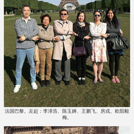
法国巴黎。左起：李泽浩、陈玉婵、王鹏飞、房戎、欧阳毅
梅。