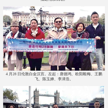
4 月28 日伦敦白金汉宫。左起：唐德鸿、欧阳毅梅、王鹏
飞、陈玉婵、李泽浩。