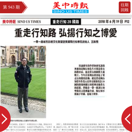
往期
第 943 期
回顾