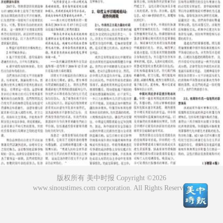
版权所有 美中时报 Copyright ©2026
www.sinoustimes.com corporation. All Rights Reserved