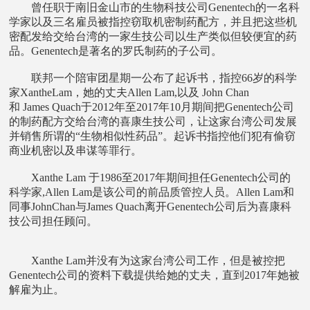
曾任职于南旧金山市的生物科技公司Genentech的一名科
学家以及三名雇员被指控窃取机密制药配方，并且把这些机
密配发给交给台湾的一家生技公司以生产类似但较便宜的药
品。Genentech是著名的罗氏制药的子公司。
联邦一个陪审团星期一公布了起诉书，指控66岁的科学
家XantheLam，她的丈夫Allen Lam,以及 John Chan
和 James Quach于2012年至2017年10月期间把Genentech公司
的制药配方交给台湾的喜康生技公司，让这家台湾公司发展
并销售所谓的“生物相似性药品”。起诉书指控他们犯有偷窃
商业机密以及串谋等罪行。
Xanthe Lam 于1986至2017年期间担任Genentech公司的
科学家,Allen Lam是该公司的前品质管控人员。Allen Lam和
同事JohnChan与James Quach离开Genentech公司后为喜康科
技公司担任顾问。
Xanthe Lam并没有为这家台湾公司工作，但是被控把
Genentech公司的资料下载提供给她的丈夫，直到2017年她被
解雇为止。