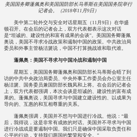
美国国务卿蓬佩奥和美国国防部长马蒂斯在美国国务院举行
记者会。（2018年11月9日）
美中第二轮外交与安全对话星期五（11月9日）在华盛
顿召开。在会后的记者会上，双方代表都表示这次对话
是“坦诚的、建设性的和富有成果的会谈”。美国国务卿蓬佩
奥说，美国不寻求冷战政策和遏制中国的政策。中共政治局
委员和外事主管杨洁篪说，中国不打算挑战谁和取代谁。
蓬佩奥：美国不寻求与中国冷战和遏制中国
星期五，美国国务卿蓬佩奥和国防部长马蒂斯会晤了到
访的中共中央政治局委员、中央外事工作委员会办公室主任
杨洁篪、国务委员兼国防部长魏凤和上将。在会后的记者会
上，双方代表都强调，本次会谈是坦诚的、建设性的富有成
果的。蓬佩奥说，美国寻求与中国建立建设性的、以成果为
导向的、互惠的和互相尊重的关系。
蓬佩奥强调，美国并不想与中国进行冷战。他说：“最
后，我得说，这是非常有成效的对话。美国并不寻求与中国
进行冷战或是要遏制中国。我们只是确保中国采取负责任和
公平的行动，支持我们两国的繁荣和安全。”