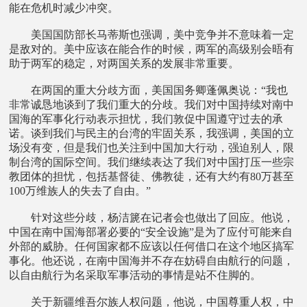
能在危机时减少冲突。
美国国防部长马蒂斯也强调，美中竞争并不意味着一定
是敌对的。美中应该在能合作的时候，两军的高级别会晤有
助于两军的稳定，对两国关系的发展非常重要。
在两国的重大分歧方面，美国国务卿蓬佩奥说：“我也
非常诚恳地谈到了我们重大的分歧。我们对中国持续对南中
国海的军事化行动表示担忧，我们敦促中国遵守过去的承
诺。谈到我们与民主的台湾的牢固关系，我强调，美国的立
场没有变，但是我们也关注到中国加大行动，强迫别人，限
制台湾的国际空间。我们继续表达了我们对中国打压一些宗
教团体的担忧，包括基督徒、佛教徒，还有大约有80万甚至
100万维族人的失去了自由。”
针对这些分歧，杨洁篪在记者会也做出了回应。他说，
中国在南中国海部署必要的“安全设施”是为了应付可能来自
外部的威胁。任何国家都不应该以任何借口在这个地区搞军
事化。他还说，在南中国海并不存在妨碍自由航行的问题，
以自由航行为名采取军事活动的事情是站不住脚的。
关于新疆维吾尔族人权问题，他说，中国尊重人权，中