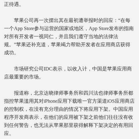
正待遇。
苹果公司再一次摆出其在最初遭举报时的回应：“在每
一个App Store参与运营的国家或地区，App Store发布的指南
对所有开发者一视同仁，并且我们遵守当地的法律法
规。”苹果还补充道，苹果竭力帮助开发者在应用商店获得
成功。
市场研究公司IDC表示，以收入计，中国是苹果应用商
店最重要的市场。
报道称，北京达晓律师事务所和四川法也律师事务所都
指控苹果滥用其对iPhone应用下载唯一官方渠道iOS应用商店
的控制权，在没有充分理由的情况下将应用下架。中国应用
程序开发商表示，在他们的应用被下架之前他们往往没有收
到任何警告，也无法从苹果那里获得解释下架决定的有用回
应。