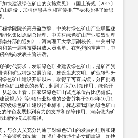
加快建设绿色矿山的实施意见》（国土资规〔2017〕
色矿山建设，加强信息共享和宣传推广”要求提供了新思
障。
程学院院长高丹盈致辞，中关村绿色矿山产业联盟秘
南能化集团原副总经理、中关村绿色矿山产业联盟副理
河南分部的通知》，河南理工大学原副校长、中关村绿
构和第一届科技委组成人员名单。在热烈的掌声中，中
任张铁岗发表主旨讲话。
的时代要求，发展绿色矿业建设绿色矿山，是矿产资
国情和矿业特定发展阶段、建设生态文明、矿业转型升
国绿色矿山建设开展以来，取得了可喜成绩，分四批遴
批绿色矿山建设的典范，起到了示范引领作用，绿色开
，从总体上看，国家级绿色矿山试点单位占比仍偏低。
设规范》等9项行业标准的公告并将于2018年10月1
国家级绿色矿山建设行业标准，标志着我国的绿色矿山
业的绿色发展起到有力的支撑和保障作用。河南做为矿
索出新的模式和路径。
，与会人员充分沟通了对绿色矿山的发展的理解和建
矿产资源规划实施，加强矿业领域生态文明建设，加快