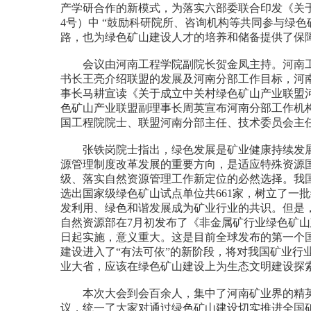
产学研合作的新模式，为落实六部委联合印发《关于
4号）中 “鼓励科研院所、咨询机构等共同参与绿
路，也为绿色矿山建设人才的培养和储备提供了保
会议由河南工程学院副院长贺金凤主持。河南工
书长王亮介绍联盟的发展及河南分部工作目标，河
事长马耕宣读《关于成立中关村绿色矿山产业联盟
色矿山产业联盟副理事长周英宣布河南分部工作机
国工程院院士、联盟河南分部主任、技术委员会主
张铁岗院士指出，绿色发展是矿业健康持续发展
源管理制度改革发展的重要方向，是适应特殊资源
级、落实自然资源管理工作新定位的必然选择。我
选出国家级绿色矿山试点单位共661家，树立了一
发利用、绿色和谐发展成为矿业行业的共识。但是
自然资源部在7月初发布了《非金属矿行业绿色矿山建
日起实施，意义重大。这是目前全球发布的第一个
建设进入了“有法可依”的新阶段，将对我国矿业行
业大省，应该在绿色矿山建设上为生态文明建设探
本次大会到会百余人，集中了河南矿业界的精英
议，统一了大家对通过绿色矿山建设切实推进全国