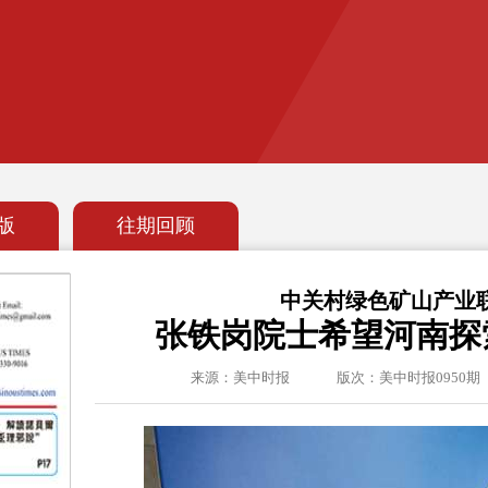
版
往期回顾
中关村绿色矿山产业
张铁岗院士希望河南探
来源：美中时报
版次：美中时报0950期