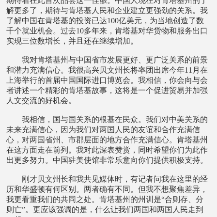
期待着在此首次品尝这一佳酿。中国人现在对肯塔基州的了
解更多了，期待与肯塔基人民和企业建立更强劲的关系。我
了解中国在肯塔基的投资已达100亿美元，为当地创造了数
千个就业机会。过去10多年来，肯塔基对华货物和服务出口
实现三位数增长，并且还在继续增加。
我对肯塔基州与中国省市发展更好、更广泛关系的前景
和潜力充满信心。我很高兴贝文州长将率团出席今年11月在
上海举行的首届中国国际进口博览会。我相信，你会向与会
者讲述一个精彩的肯塔基故事，这将是一个促进贸易并加强
人文交流的好机会。
我相信，国与国关系的根基在民众。我们对中美关系的
未来充满信心，因为我们对两国人民的友谊和合作充满信
心，对两国省州、市郡层面的地方合作充满信心。肯塔基州
在这方面走在前列。我对此深表赞赏，同时希望你们为此作
出更多努力。中国驻美使馆非常乐意向你们提供积极支持。
刚才贝文州长和我共见媒体时，有记者问我在这里的经
历和华盛顿有何区别。两者确有不同。但我不想聚焦差异，
我更看重我们的共同之处。肯塔基州的州训是“合则存、分
则亡”。更应该强调的是，什么让我们两国和两国人民走到