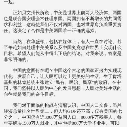
一起。
正如贝文州长所说，中美是世界上前两大经济体。两国
也是联合国安理会常任理事国。两国拥有不断增长的共同需
求和利益，这就使我们不仅对两国、也对世界肩负着重要责
任。这决定了合作是中美两国唯一正确的选择。
当然，在华盛顿，包括在媒体上，有人一直在讨论、甚
至争论如何处理中美关系以及中国究竟想在世界上实现什么
目标。希望人们能从中得出正确的结论。对我来说，答案是
非常明确的。
中国的意图何在呢？中国这个古老的国家正努力实现现
代化，发展自己，让人民可以过上更美好的生活。生于肯塔
基州的林肯总统主张建立“民有、民治、民享”的政府。在中
国，我们坚持以人民为中心的发展思想，人民对美好生活的
向往就是我们的奋斗目标。
我们对于面临的挑战有清醒认识。中国人口众多，虽然
经济总量排名世界第二，但人均GDP还不高，仅有美国的七
分之一。中国仍有近3000万贫困人口、8000多万残疾人，每
年要解决1500万人就业，其中包括800万大学毕业生。可以