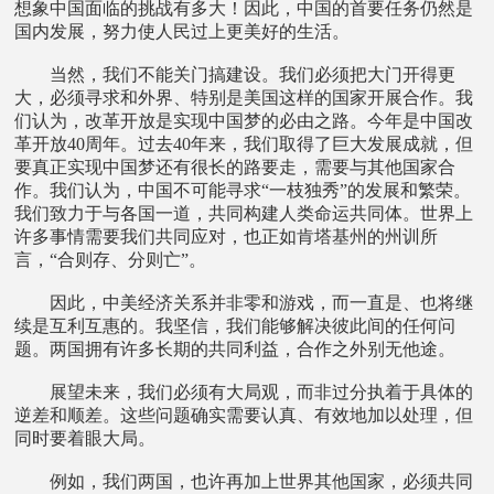
想象中国面临的挑战有多大！因此，中国的首要任务仍然是
国内发展，努力使人民过上更美好的生活。
当然，我们不能关门搞建设。我们必须把大门开得更
大，必须寻求和外界、特别是美国这样的国家开展合作。我
们认为，改革开放是实现中国梦的必由之路。今年是中国改
革开放40周年。过去40年来，我们取得了巨大发展成就，但
要真正实现中国梦还有很长的路要走，需要与其他国家合
作。我们认为，中国不可能寻求“一枝独秀”的发展和繁荣。
我们致力于与各国一道，共同构建人类命运共同体。世界上
许多事情需要我们共同应对，也正如肯塔基州的州训所
言，“合则存、分则亡”。
因此，中美经济关系并非零和游戏，而一直是、也将继
续是互利互惠的。我坚信，我们能够解决彼此间的任何问
题。两国拥有许多长期的共同利益，合作之外别无他途。
展望未来，我们必须有大局观，而非过分执着于具体的
逆差和顺差。这些问题确实需要认真、有效地加以处理，但
同时要着眼大局。
例如，我们两国，也许再加上世界其他国家，必须共同