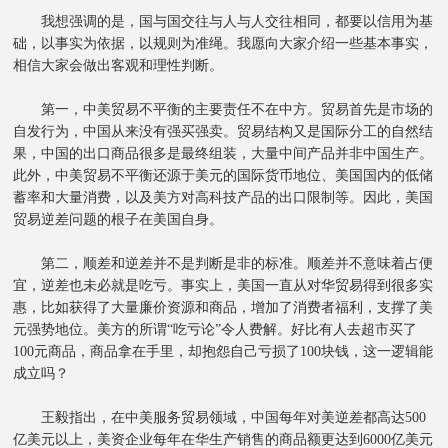
我想强调的是，国与国交往与人与人交往相同，都要以信用为基
础，以事实为依据，以规则为准绳。我愿向大家介绍一些基本事实，
相信大家会做出客观和理性判断。
第一，中美贸易不平衡的主要责任不在中方。贸易首先是市场的
自发行为，中国从来没有强买强卖。贸易结构又是国际分工的自然结
果，中国的出口商品很多是最终组装，大量中间产品并非中国生产。
此外，中美贸易不平衡还源于美元的国际货币地位、美国国内的低储
蓄率和大量消费，以及美方对高科技产品的出口限制等。因此，美国
贸易逆差问题的根子在美国自身。
第二，顺差和逆差并不是判断是非的标准。顺差并不意味着占便
宜，逆差也未必就是吃亏。事实上，美国一直从对华贸易得到很多实
惠，比如获得了大量廉价资源和商品，增加了消费者福利，支撑了美
元强势地位。美方的所谓“吃亏论”令人费解。好比有人去超市买了
100元商品，商品拿在手里，却抱怨自己亏损了100块钱，这一逻辑能
成立吗？
王毅指出，在中美服务贸易领域，中国每年对美逆差都高达500
亿美元以上，美资企业每年在华生产销售的商品额更达到6000亿美元