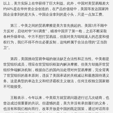
以上，美方实际上在华获得了巨大利益。此外，中国对美贸易顺差大
约60%是在华外资企业创造的，在产品价值链中，美国等发达国家跨
国企业拿到的是大头，中国企业拿到的是小头，只是一点加工费。
第三，中美之间的贸易摩擦是美方首先挑起的。美国3月不顾中
方反对，启动对华“301调查”，瞄准中国开了第一枪，之后不断采取
各种升级举动。中方不想打贸易战，但面对美方咄咄逼人的态度和侵
权行为，我们不得不作出必要反制，这纯粹属于合法合理的“正当防
卫”。
第四，美国挑动贸易争端的做法缺乏合法性和正当性。中美都是
世贸组织成员，理应在世贸组织框架内解决摩擦。但美方却抛开世贸
组织争端解决机制，根据自己的国内法处理对外贸易摩擦，完全背离
了世贸组织的基本原则，违反了美国承诺的关税减让和最惠国待遇义
务。这是典型的单边主义和经济霸权主义做法，任何主权独立国家都
不可能接受。
王毅表示，今年以来，中美双方就贸易问题进行过几次磋商，也
曾达成过很重要的共识。但遗憾的是，美方并没有承担履行的义务，
也没有和我们相向而行。改革开放是中国的既定国策，通过对话而非