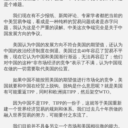
是个难题。
我们现在有不少报纸、新闻评论、专家学者都把当前的
中美贸易争端，看成是一种纯粹的贸易问题或者是赤字问
题，我认为这是个严重的误解。中美这次争端完全是关于中
国发展方向的争议。
美国认为中国的发展方向不符合美国的期望值，还认为
中国的政治经济制度在倒退。美国过去40年容忍了贸易不平
衡，现在它认为中国和美国渐行渐远，无法再容忍了；他们
对中国的这种“非市场经济的竞争”表示了不满，认为中国现
在做的一切需要取代美国的位置。
如果中国不能按照美国的期望值进行市场化的竞争，美
国就要和中国在经贸上脱钩。脱钩是什么意思呢？就是美国
有可能重返TPP，同时和欧洲搞TIPP，然后架空WTO。
因为中国不是TPP、TIPP的一份子，这就等于美国重新
建一个世界经济贸易的规则和体系。我们过去几十年所做的
融入世界贸易的努力，可能要付之东流了。
我们目前并不具备另立一个市场和美国相抗衡的能力。