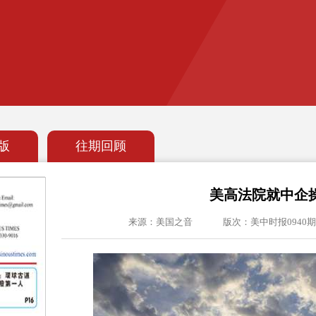
版
往期回顾
美高法院就中企
来源：美国之音
版次：美中时报0940期