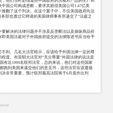
说，他们当时必须遵照中国政府的法规对产品的生产和
决中国公司构成垄断，要求其赔偿美国公司1.47亿美
6年推翻了这个判决。在这个案子中，不仅美国政府向法
商务部也透过它聘请的美国律师事务所递交了“法庭之
要解决的法律问题并不涉及反垄断法以及操纵商品价
亦即美国法庭对于外国政府提交的法律陈述书应当给予
不利。几名大法官暗示，应该给予外国法律一定的尊
程度。布雷耶大法官对“充分尊重”外国法律的说法是
国有近1000名联邦法官，总的来说，他们对这些国家
局都跑到美国来递交他们的意见书，这些法官应该遵循
判决非常重要。预计联邦最高法院将于6月底作出判
served