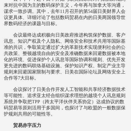
来对抗中国为主的数码保护主义，今年再与加拿大等沟通，
谋求一致步调。其中，去年11月召开的第54届日美财界人会
议更具体、详细讨论了包括数码贸易在内的日美两国领导世
界数码经济的课题与目标。
会议最终达成积极向日美政府推进构筑保护数据、客户
讯息、知识产权及个人隐私、网络安全和技术共用等国际基
准的共识，争取策定通过扩大的革新技术实现便利社会的公
共政策、整顿越境自由的安全及准确数据来回避数据被本地
化的环境、促进保护个人讯息等国际协调和规则、优先开发
更先进的数码联络基础设施、保护知识产权、制定产业主导
规则来回避国家限制与要求、日美在国际论坛及网络安全上
合作等7大目标。
会议探讨了日美合作开发人工智能和共享经济数据技术
等可能性、追求亚太经合组织谋求理想的越境个人讯息规则
系统并争取把TPP（跨太平洋伙伴关系协定）达成协议的数
码贸易等原则活用于多国间，也探讨了与欧盟的一般数据保
护规则共用的可能性等。
贸易赤字压力