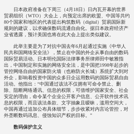
日本政府准备在下周三（4月18日）日内瓦开幕的世界
贸易组织（WTO）大会上，向预定出席的欧盟、中国等共约
80个国家和地区的代表提出构筑数码（digital）贸易国际新
规则的建议，以求确保数码流通自由化。据日本政府经济产
业省透露，预计美国也将在此大会上提出类似建议。
此举主要是为了对抗中国去年6月起通过实施《中华人
民共和国网络安全法》，禁止在中国的外企从事自由的数码
国际贸易活动。日本明伦国际法律事务所律师田中敏雅指
出，中国制定和实施的网络安全法，是中国把1998年起步的
管控网络自由的国家防火墙（也称防火长城）系统扩大到对
外企，影响着投资中国的众多日企运用数码的国际贸易自由
活动。他指出：“中国通过该法不仅拥有可命令禁止、删
除、阻断网络通讯、信息的权限，可借维护国家安全、社会
安定的理由，命令某个企业公开客户信息、公开软件技术讯
息的权限，而且该法条款、文字抽象且暧昧，滥用空间大，
中国再通过追加公布具体细节，步步收紧对内言论管控，对
外垄断数码讯息、侵蚀知识产权的目标。”
数码保护主义