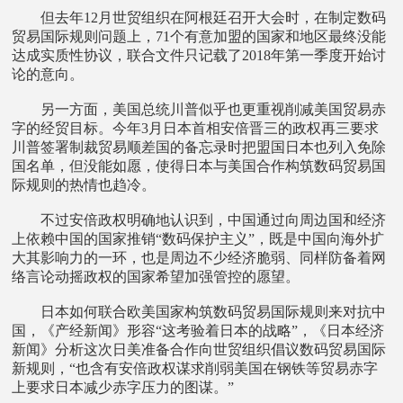
但去年12月世贸组织在阿根廷召开大会时，在制定数码
贸易国际规则问题上，71个有意加盟的国家和地区最终没能
达成实质性协议，联合文件只记载了2018年第一季度开始讨
论的意向。
另一方面，美国总统川普似乎也更重视削减美国贸易赤
字的经贸目标。今年3月日本首相安倍晋三的政权再三要求
川普签署制裁贸易顺差国的备忘录时把盟国日本也列入免除
国名单，但没能如愿，使得日本与美国合作构筑数码贸易国
际规则的热情也趋冷。
不过安倍政权明确地认识到，中国通过向周边国和经济
上依赖中国的国家推销“数码保护主义”，既是中国向海外扩
大其影响力的一环，也是周边不少经济脆弱、同样防备着网
络言论动摇政权的国家希望加强管控的愿望。
日本如何联合欧美国家构筑数码贸易国际规则来对抗中
国，《产经新闻》形容“这考验着日本的战略”，《日本经济
新闻》分析这次日美准备合作向世贸组织倡议数码贸易国际
新规则，“也含有安倍政权谋求削弱美国在钢铁等贸易赤字
上要求日本减少赤字压力的图谋。”