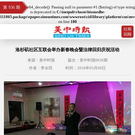
Deprecated
: base64_decode(): Passing null to parameter #1 ($string) of type string
第 936 期
is deprecated in
C:\inetpub\vhosts\biomedhe-
111865.package\epaper.sinoustimes.com\wwwroot\cid\library\platform\cus\mvc\
on line
180
往期
回顾
洛杉矶社区互联会举办新春晚会暨法律回归庆祝活动
来源：美中时报
版次：美中时报0936期
作者：李永田
时间：2018年03月09日