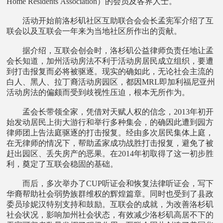
Home Residents Association）的会员及各界人士。
活动开始前洛杉矶社区互助联合会会长孟宪军介绍了互
联会以及互联会一年来为当地社区所作出的贡献。
据介绍，互联会创会时，洛杉矶公益律师负责任地让孟
会长知道，加州活动房法不利于活动房居民成立组织，要遭
到打击报复而必将被驱逐。现实的确如此，无论社会主流的
白人、黑人、拉丁裔活动房园区，都因MRL即加利福尼亚州
活动房法的偏颇而受到歧视性压迫，根本无所作为。
孟会长带领全家，凭借对天赋人权的信念，2013年初开
始发动居民上街大游行和举行多种集会，的确因此遭到园方
律师团上告法庭驱逐的打击报复。经由多次居民集体上庭，
在无律师的情况下，帮助孟家成功战胜打击报复，避免了被
赶出园区、丢失房产的恶果。在2014年初取得了这一初步胜
利，奠定了互联会稳固的基础。
而后，多次举办了CUP听证会和恢复法律听证会，写下
华裔帮助社会弱势族群维权的辉煌篇章。同时也受到了县政
委员珍妮汉特别支持和鼓励。互联会的成就，为改善洛杉矶
社会状况，影响加州社会状态，有效减少洛杉矶高居不下的