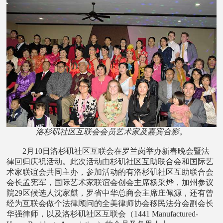
洛杉矶社区互联会会员艺术家及嘉宾合影。
2月10日洛杉矶社区互联会在罗兰岗举办新春晚会暨法
律回归庆祝活动。此次活动由杉矶社区互助联合会和国际艺
术家联谊会共同主办，参加活动的有洛杉矶社区互助联合会
会长孟宪军，国际艺术家联谊会创会主席杨采烨，加州参议
院29区候选人沈家麒，罗省中华总商会主席庄佩源，还有曾
经为互联会做个法律顾问的全美律师协会移民法分会副会长
华强律师，以及洛杉矶社区互联会（1441 Manufactured-