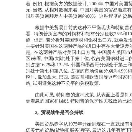
着. 例如, 根据美方的数据统计, 2000年,中国对美国贸
元. 当然, 从相对数据来看, 中国对美国的贸易顺差有所
国对美贸易顺差占中美贸易的60%. 这种程度的贸易
根据中美贸易目前的这种不平衡现状和特朗普在
看, 特朗普所宣布的对钢材和铝材分别征收25%和1
施. 但是, 若分析对美国钢材和铝材出口方, 就会
主要针对美国在这两种产品的进口中存在大量逆差的
是, 在这两种产品对美国出口方面, 中国所占美国市
区)来看, 中国(大陆)处于第十位, 仅占美国钢材进口
别占据16.7%和13.2%. 韩国和墨西哥分别处于第三
别处于第七和第八位, 占据的市场份额分别为4.9%和
税时, 像加拿大, 巴西, 墨西哥和欧盟国等这些国
略, 试图避免这种不公平的关税政策.
由此可见, 特朗普的这种政策, 从表面上看是针对
更着急的国家和组织. 特朗普的保护性关税政策已经
2, 贸易战争是否会持续
美国贸易赤字从1975年开始到现在一直就没有消停过
亿美元的贸易(货物和服务)赤字. 最近这几年有所下降,