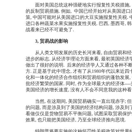
面对美国总统这种强硬地实行报复性关税措施, 
的反制贸易措施. 例如, 中国已经开始对从美国进口
策, 中国可能对从美国进口的大豆实施报复性关税.
进口各种蔬菜水果实施报复性关税. 巴西, 墨西哥, 
战看来已经不可避免了.
3, 贸易战的影响
从人类文明发展的历史长河来看, 自由贸易和经济
进步的标志. 从经济学理论方面来看, 最初英国经
做出了很好的说明. 后来的经济学人又通过各种不
方. 正是基于此中理念, 才有了从1980年代以来
化和一体化的经济合作组织和贸易组织的蓬勃发展, 
批经济繁荣的国家. 同时, 作为全球最大的经济体--
美国经济的增长速度, 没有人不会不同意我的这种看
当然, 在这期间, 美国贸易确实一直出现赤字; 
的问题, 而是涉及到了美国的经济结构问题, 涉及到
看做仅仅是货物贸易不平衡问题, 试图采取贸易保护
效果, 也只能把美国经济, 乃至全球经济推向恶境.
特朗普将要实施的这种惩罚性关税政策对世界经济