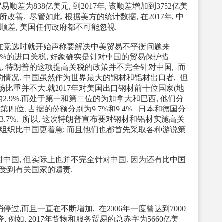
易顺差为838亿美元, 到2017年, 该顺差增加到3752亿美
改善. 尽管如此, 根据美方的统计数据, 在2017年, 中
顺差, 美国任何政府都不可能忽视.
竞选时就开始声称要解决中美贸易不平衡问题来
0%的进口关税, 好象确实是针对中国的贸易保护措
发现, 特朗普的这项提高关税的政策并不完全针对中国, 而
情况. 中国虽然作为世界最大的钢材和铝材出口者, 但
场比重并不大.就2017年对美国出口钢材前十位国家(地
的2.9%.而处于第一和第二位的为加拿大和巴西, 他们分
和第四位, 占据的份额分别为9.7%和9.4%. 日本和德国分
3.7%. 所以, 这次特朗普宣布要对钢材和铝材实施高关
家和组织比中国更着急; 而且他们也都首先采取各种游说策
中国, 但实际上也并不完全针对中国. 因为还有比中国
受到有关国家的谴责.
,而且一直在不断增加, 在2006年一度曾达到7000
 例如, 2017年货物和服务贸易的总赤字为5660亿美