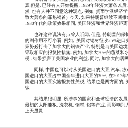
算;但是, 已经有人开始提醒. 1929年经济大萧条
然, 也有人并不同意这种观点. 例如, 货币学派经
致大萧条的罪魁祸首). 今天, 如果特朗普继续不断
1930年代的政策效果相同, 美国经济和世界经济距
也许这种说法有点耸人听闻; 但是, 特朗普的保
的副作用不可小看. 例如, 美国对钢材征收25%进
策势必打击了加拿大的钢铁产业, 特别是与美国边境接
采取相应的报复性措施. 例如, 加拿大70%的蔬菜
税.. 结果损害了美国农业的利益, 同时, 加拿大的
同样, 中国也可以对从美国进口的大豆,汽车, 冻鸡,
国进口的大豆占中国全年进口大豆的30%, 在2017
国进口的大豆实施报复性关税, 结果也是两方面的,
续.
其结果很明显. 所涉事的国家和全球经济的发展和
最初的太阳能板, 洗衣机, 钢材, 铝等产业, 而影响
上天显灵.