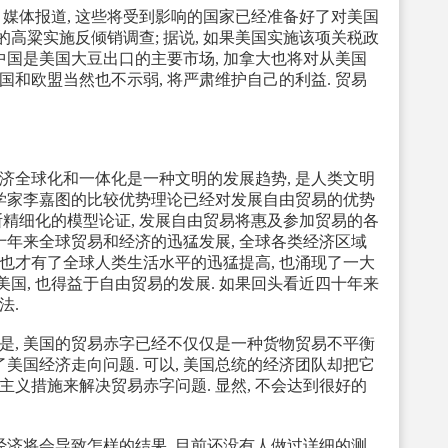
媒体报道, 这些将受到影响的国家已经准备好了对美国
的高粱实施反倾销调查; 据说, 如果美国实施该项关税政
 中国是美国大豆出口的主要市场, 加拿大也将对从美国
韩国和欧盟当然也不示弱, 将严肃维护自己的利益. 贸易
全球化和一体化是一种文明的发展趋势, 是人类文明
济学家李嘉图的比较优势理论已经对发展自由贸易的优势
断精细化的模型论证, 发展自由贸易将惠及参加贸易的各
近四十年来全球贸易和经济的迅猛发展, 全球各类经济区域
也才有了全球人类生活水平的迅猛提高, 也涌现了一大
--美国, 也得益于自由贸易的发展. 如果回头看近四十年来
法.
但是, 美国的贸易赤字已经不仅仅是一种货物贸易不平衡
了美国经济走向问题. 可以, 美国总统的经济团队却把它
主义措施来解决贸易赤字问题. 显然, 不会达到很好的
将会导致怎样的结果, 目前还没有人做过详细的测