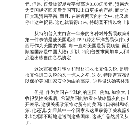
元. 但是, 仅货物贸易赤字就高达8100亿美元. 
为美国经济回复后美国可以出口更多的产品. 面对这
国实现贸易平衡; 而且, 在最近两天的推文中, 他又
停止这种贸易. 这也就看得出来, 特朗普不惜以终止
从特朗普入主白宫一年来的各种对外贸易政策来看
第一件事情是使美国退出TPP (跨太平洋贸易伙伴)
西哥作为美国的邻国, 却一直对美国是贸易顺差, 而
顺差国家是中国大陆). 所以, 特朗普要求同加拿大
底退出该自由贸易协定.
这次宣布要对钢材和铝材征收报复性关税, 是特
报复性进口关税的又一惊人之举. 这次, 特朗普宣布
以保护美国国家安全为由的高度. 这种做法确实体现
但是, 作为美国在全球的的盟国, 例如, 加拿大, 
收报复性关税后, 希望美国能够看在战略盟友的份上, 
开表示, 这项关税政策将对所有向美国出口钢材和铝
策. 他还说, 如果其中一个国家从这里获得了关税豁
和铝渊源不断地运送到这些国家; 这些产品然后又从
了.