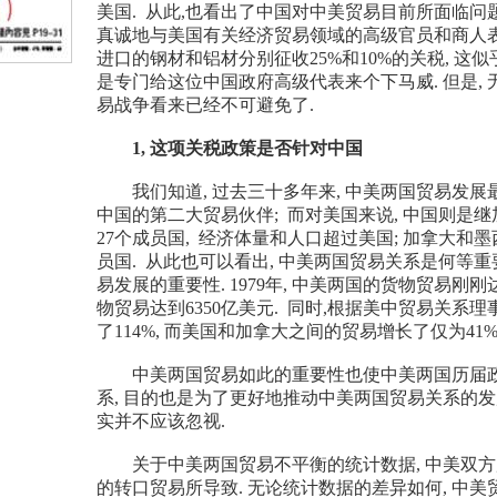
美国. 从此,也看出了中国对中美贸易目前所面临问题
真诚地与美国有关经济贸易领域的高级官员和商人表
进口的钢材和铝材分别征收25%和10%的关税, 这
是专门给这位中国政府高级代表来个下马威. 但是,
易战争看来已经不可避免了.
1, 这项关税政策是否针对中国
我们知道, 过去三十多年来, 中美两国贸易发展最快
中国的第二大贸易伙伴; 而对美国来说, 中国则是
27个成员国, 经济体量和人口超过美国; 加拿大
员国. 从此也可以看出, 中美两国贸易关系是何等重
易发展的重要性. 1979年, 中美两国的货物贸易刚刚达
物贸易达到6350亿美元. 同时,根据美中贸易关系理
了114%, 而美国和加拿大之间的贸易增长了仅为41%
中美两国贸易如此的重要性也使中美两国历届政
系, 目的也是为了更好地推动中美两国贸易关系的发
实并不应该忽视.
关于中美两国贸易不平衡的统计数据, 中美双方历
的转口贸易所导致. 无论统计数据的差异如何, 中