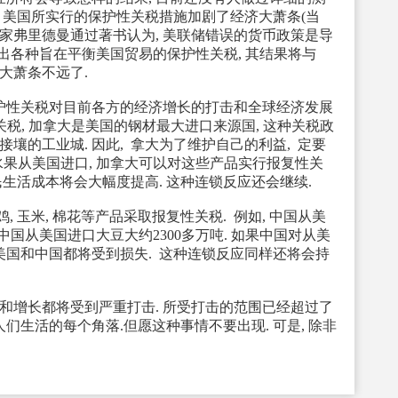
以后, 美国所实行的保护性关税措施加剧了经济大萧条(当
济学家弗里德曼通过著书认为, 美联储错误的货币政策是导
推出各种旨在平衡美国贸易的保护性关税, 其结果将与
离大萧条不远了.
护性关税对目前各方的经济增长的打击和全球经济发展
口关税, 加拿大是美国的钢材最大进口来源国, 这种关税政
壤的工业城. 因此, 拿大为了维护自己的利益, 定要
和水果从美国进口, 加拿大可以对这些产品实行报复性关
居民生活成本将会大幅度提高. 这种连锁反应还会继续.
 玉米, 棉花等产品采取报复性关税. 例如, 中国从美
年中国从美国进口大豆大约2300多万吨. 如果中国对从美
 美国和中国都将受到损失. 这种连锁反应同样还将会持
增长都将受到严重打击. 所受打击的范围已经超过了
到人们生活的每个角落.但愿这种事情不要出现. 可是, 除非