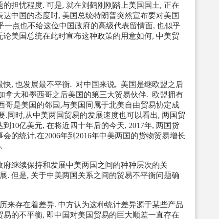
的担忧程度. 可是, 就在刘鹤刚刚踏上美国国土, 正在
达中国的态度时, 美国总统特朗普突然宣布要对美国
似乎一点也不给这位中国政府的高级代表留情面, 也似乎
 无论美国总统在此时宣布这种政策的用意如何, 中美贸
, 也发展最不平衡. 对中国来说, 美国是继欧盟之后
继加拿大和墨西哥之后美国的第三大贸易伙伴. 欧盟拥有
和墨西哥是美国的邻国,与美国同属于北美自由贸易协定成
要.同时,从中美两国贸易的发展速度也可以看出, 两国贸
到10亿美元, 在将近四十年后的今天, 2017年, 两国货
事会的统计,在2006年到2016年中美两国的货物贸易增长
.
府继续保持和发展中美两国之间的种种层次的关
展. 但是, 关于中美两国关系之间的贸易不平衡问题确
来存在着差异. 中方认为这种统计差异源于某些产品
美贸易的不平衡, 即中国对美国贸易的巨大顺差一直存在