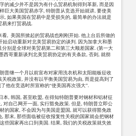
贸易赤字的减少并不是因为有什么贸易机制得到革新, 而是因
样巨大美国贸易赤字, 特朗普从竞选开始就讲, 要使美
表示, 如果美国在贸易中是受损失的, 最简单的办法就是
贸易来打贸易战.
, 美国所掀起的贸易战也刚刚开始. 他上台后所做的
, 开始启动重新对北美贸易协定的谈判. 因为加拿大和墨
且分别是全球对美贸易第二和第三大顺差国家. (第一大
和墨西哥重新谈判北美贸易协定的有关条款, 否则, 就彻
朗普继一个月以前宣布对家用洗衣机和太阳能板征收
该关税政策, 并没有以平衡美国贸易为由, 而是提高到了
了他在竞选时所宣称的“使美国再次强大”.
日本, 韩国, 甚至欧盟, 在得知特朗普要对钢材和铝材征
对自己网开一面, 实行豁免政策. 但是, 特朗普立即公
材的国家, 不会因为与美国是盟国, 就可以获得豁免政
免, 那末, 那些面临被征收报复性关税的国家就会把钢材
这些国家再出口到美国. 结果, 我们的关税政策就失效