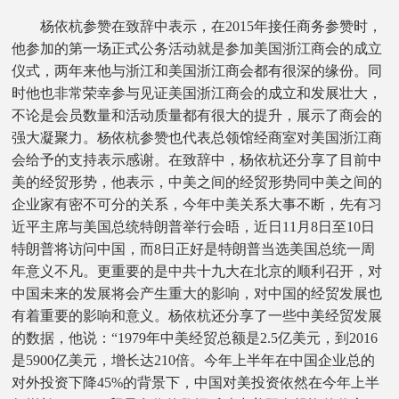
杨依杭参赞在致辞中表示，在2015年接任商务参赞时，
他参加的第一场正式公务活动就是参加美国浙江商会的成立
仪式，两年来他与浙江和美国浙江商会都有很深的缘份。同
时他也非常荣幸参与见证美国浙江商会的成立和发展壮大，
不论是会员数量和活动质量都有很大的提升，展示了商会的
强大凝聚力。杨依杭参赞也代表总领馆经商室对美国浙江商
会给予的支持表示感谢。在致辞中，杨依杭还分享了目前中
美的经贸形势，他表示，中美之间的经贸形势同中美之间的
企业家有密不可分的关系，今年中美关系大事不断，先有习
近平主席与美国总统特朗普举行会晤，近日11月8日至10日
特朗普将访问中国，而8日正好是特朗普当选美国总统一周
年意义不凡。更重要的是中共十九大在北京的顺利召开，对
中国未来的发展将会产生重大的影响，对中国的经贸发展也
有着重要的影响和意义。杨依杭还分享了一些中美经贸发展
的数据，他说：“1979年中美经贸总额是2.5亿美元，到2016
是5900亿美元，增长达210倍。今年上半年在中国企业总的
对外投资下降45%的背景下，中国对美投资依然在今年上半