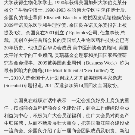
大学获得生物化学学士, 1990年获得美国加州大学伯克莱分
校分子生物学博士, 1990-1993 在哈佛大学医学院任博士后。
余国良的博士导师 Elizabeth Blackburn教授因发现端粒酶荣获
2009年诺贝尔医学和生理学奖, 余国良在诺贝尔奖报告上被
提及9次。余国良在2001创立了Epitomics公司, 任董事长,总
裁。其创立并任首届会长的美国华人生物医药科技协会已有
20年历史。他也是百华协会成员,美中医药协会的顾问, 美国
太平洋大学的工业顾问, 吴瑞基金会理事和美国国家癌症研
究基金会理事。2009被美国商业周刊（Business Week）称为
最有影响力的海龟(The Most Influential 'Sea Turtles') 之
一, 2010入选全国千人计划创业人才并被美国科学家杂志
(Scientist)专题报道, 2011应邀参加第14届四次全国政协。
余国良在就职讲话中表示，一定会担负好身上肩负的重
任，按照商会章程把商会文化建设好，商会工作继续以会员
利益为中心，积极为广大会员谋福利，使广大会员对商会产
生归属感，从而不断发展壮大商会，把美国浙江商会建设成
一流商会。余国良介绍了新一届商会团队成员及职责。新组