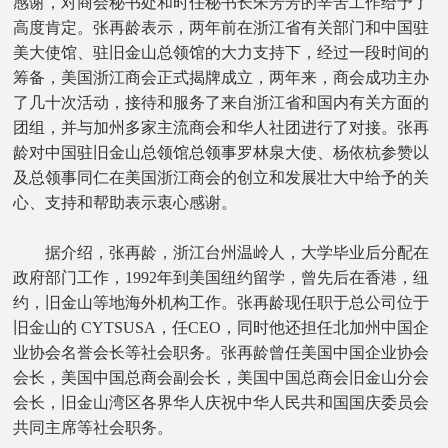
感谢，对商会秘书处和时任秘书长朱芳芳的辛苦工作给予了
高度肯定。张再龄表示，两年前在浙江省有关部门和中国驻
美大使馆、驻旧金山总领馆的大力支持下，经过一段时间的
筹备，美国浙江商会正式揭牌成立，两年来，商会成功主办
了几十次活动，接待和服务了来自浙江省和国内有关方面的
团组，并与加州多家主流商会和华人社团进行了对接。张再
龄对中国驻旧金山总领馆总领事罗林泉大使、杨依杭参赞以
及总领事同仁在美国浙江商会的创立和发展壮大中给予的关
心、支持和帮助表示衷心感谢。
据介绍，张再龄，浙江台州温岭人，大学毕业后分配在
政府部门工作，1992年到美国纽约留学，曾先后在香港，纽
约，旧金山等地海外机构工作。张再龄现任职于总公司位于
旧金山的 CYTSUSA，任CEO，同时他还担任北加州中国企
业协会名誉会长等社会职务。张再龄曾任美国中国企业协会
会长，美国中国总商会副会长，美国中国总商会旧金山分会
会长，旧金山湾区各界华人庆祝中华人民共和国国庆委员会
共同主席等社会职务。