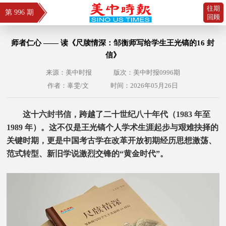
往期
第 996 期
回顾
师者仁心 —— 读《尺牍情深：邹衡师写给学生王光镐的16 封
信》
来源：美中时报
版次：美中时报0996期
作者：辜雯/文
时间：2026年05月26日
这十六封书信，跨越了二十世纪八十年代（1983 年至
1989 年）。这不仅是王光镐个人学术生涯起步与艰难抉择的
关键时期，更是中国考古学在改革开放初期经历思想激荡、
范式转型、新旧学说激烈交锋的“黄金时代”。