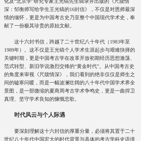
化及“北京学”研究专家王光镐先生辑录并出版的《尺牍情
深：邹衡师写给学生王光镐的16封信》，不仅是对恩师最深
情的缅怀，更是为中国考古史乃至整个中国现代学术史，奉
献了一份极其珍贵的原始文献。
这十六封书信，跨越了二十世纪八十年代（1983年至
1989年）。这不仅是王光镐个人学术生涯起步与艰难抉择的
关键时期，更是中国考古学在改革开放初期经历思想激荡、
范式转型、新旧学说激烈交锋的“黄金时代”。从中国考古史
的角度来审视《尺牍情深》，我们看到的绝非仅仅是师生之
间的嘘寒问暖，而是一幅波澜壮阔的八十年代中国学术界全
景图，是一部微缩的夏商周考古学术争鸣史，更是一曲捍卫
真理、坚守学术良知的慷慨悲歌。
时代风云与个人际遇
要深刻理解这十六封信的厚重分量，必须将其置于二十
世纪八十年代中国宏大的时代背景与具体的考古学科史语境