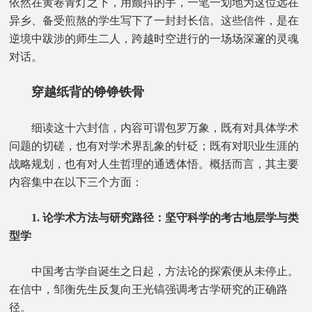
依然在黄卷青灯之下，用颤抖的手，一笔一划地为这位远在
异乡、备受煎熬的学生写下了一封封长信。这些信件，是在
逆境中跋涉的师生二人，跨越时空进行的一场场深邃的灵魂
对话。
穿越纸背的铮铮铁骨
细读这十六封信，内容可谓包罗万象，既有对具体学术
问题的切磋，也有对学术界乱象的针砭；既有对职业生涯的
战略规划，也有对人生哲理的通透体悟。概括而言，其主要
内容集中在以下三个方面：
1. 论学术方法与研究路径：坚守科学的考古地层学与类
型学
中国考古学自诞生之日起，方法论的探索便从未停止。
在信中，邹衡先生反复向王光镐强调考古学研究的正确路
径。