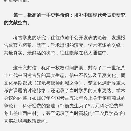
的重要价值。
第一，极高的一手史料价值：填补中国现代考古史研究
的文献空白。
考古学史的研究，往往依赖于公开发表的论著、发掘报
告或官方档案。然而，学术思想的演变、学术流派的交锋，
其最真实、最鲜活的状态，往往隐藏在私人通信中。
这十六封信，犹如一枚枚时间胶囊，封存了二十世纪八
十年代中国考古界的真实生态。信中不仅涉及了夏文化、商
文化早期都城（郑亳与偃师商城之争）、楚文化渊源等重大
考古课题的讨论脉络，还记录了当时学界的人事更迭、学术
会议的内幕（如1987年全国考古五次年会上关于偃师商城的
争论）、科研经费的窘迫（邹衡先生为了5万元科研经费严
冬出差山西曲村），甚至记录了当时高校内“工农兵学员”的
真实处境与政策走向。