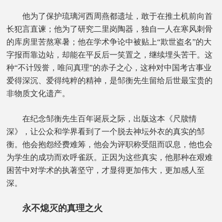
他为了保护琉璃河西周燕都遗址，敢于在推土机前向首
长犯言直谏；他为了研究二里岗陶器，独自一人在寒风刺骨
的库房里苦熬寒暑；他在学术争论中被贴上“欺世盗名”的大
字报而靠边站，却能在平反后一笑置之，继续埋头苦干。这
种“不计毁誉，唯问真理”的赤子之心，这种对中国考古事业
爱得深沉、爱得纯粹的精神，是邹衡先生留给后世最宝贵的
非物质文化遗产。
在纪念邹衡先生百年诞辰之际，出版这本《尺牍情
深》，让公众和学界看到了一个脱去神坛外衣的真实的邹
衡。他会抱怨经费难筹，他会为评职称受阻而叹息，他也会
为学生的成功而欢呼雀跃。正因为这些真实，他那种在艰难
困苦中对学术的执著坚守，才显得更加伟大，更加感人至
深。
永不熄灭的真理之火