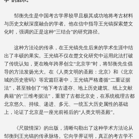
邹衡先生是中国考古学界较早且极其成功地将考古材料
与历史文献深度融合的学者。他在信中指导王光镐探索楚文
化时，强调的正是这种“三结合”的研究路径。
这种方法论的传承，在王光镐先生后来的学术生涯中结
出了丰硕的果实。王光镐不仅在楚文化研究中运用此法打破
了传统认知，更在晚年跨界创立“北京学”时，将邹衡先生倡
导的方法发扬光大。在《人类文明的圣殿：北京》和《北京
城的历史密码》等宏篇巨著中，王光镐严格遵循“二重证据
法”，甚至独创了“地下考古遗存、地上历史建筑、纸上文献
典籍”的“三维考据法”，重塑了古都北京史，在系统梳理古都
北京悠久、持续、递进、多元、一统五大历史属性的基础
上，论证了北京是一座光前裕后的“人类文明圣殿”。
《尺牍情深》的出版，清晰勾勒出了这种学术方法论从
邹衡到王光镐的传承脉络。它向学界证明，真正的考古学不