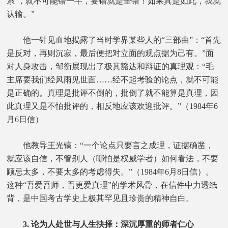
系’，就不可能错一半，要错就是全错！如果真是如此，我就
认输。”
他一针见血地揭露了当时学界某些人的“三部曲”：“首先
是反对，再则沉寂，最后便把对立面的观点据为己有。”面
对人身攻击，邹衡展现出了极其豁达和辩证的真理观：“毛
主席要我们经风雨见世面……经不起考验的论点，就不可能
是正确的。真理是批评不倒的，批倒了就不能算是真理，因
此真理又是不怕批评的，相反地应该欢迎批评。”（1984年6
月6日信）
他教导王光镐：“一个论点只要言之成理，证据确凿，
就应该自信，不管别人（哪怕是权威学者）如何看法，不要
顾忌太多，不要太多的考虑得失。”（1984年6月8日信）。
这种“吾爱吾师，吾更爱真理”的学术风骨，在信件中力透纸
背，是中国考古学史上极其罕见且珍贵的精神自白。
3. 论为人处世与人生抉择：深沉厚重的师者仁心