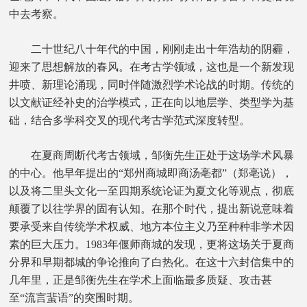
中去考察。
二十世纪八十年代的中国，刚刚走出十年浩劫的阴霾，
迎来了思想解放的春风。在考古学领域，这也是一个新发现
井喷、新理论涌现，同时伴随激烈学术论战的时期。传统的
以文献证经补史的治学模式，正在向以地层学、类型学为基
础，结合多学科交叉的现代考古学范式深度转型。
在夏商周断代考古领域，邹衡先生正处于这场学术风暴
的中心。他早年提出的“郑州商城即商汤亳都”（郑亳说），
以及将二里头文化一至四期系统论证为夏文化等观点，彻底
颠覆了以往学界的固有认知。在那个时代，提出新说意味着
要承受来自传统学术权威、地方本位主义乃至种种非学术因
素的巨大压力。1983年偃师商城的发现，更将这场关于夏商
分界和早期都城的争论推向了白热化。在这十六封信集中的
几年里，正是邹衡先生在学术上面临最多质疑、攻击甚
至“流言蜚语”的突围时期。