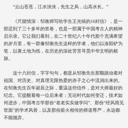
“云山苍苍，江水泱泱，先生之风，山高水长。”
《尺牍情深：邹衡师写给学生王光镐的16封信》，是一
部迟到了三十多年的答卷，也是一部属于中国考古人的精神
启示录。它让我们看到，在二十世纪八十年代那个充满希望
的岁月里，有一群像邹衡先生这样的学者，他们以洛阳铲为
笔，以黄土地为纸，在历史的深处苦苦寻觅中华文明的根
脉。
这十六封信，字字句句，都是从邹衡先生那颗跳动着对
祖国、对历史、对真理无限热爱的赤子之心中流淌出来的。
在邹衡先生百年诞辰之际，重温这些信件，是对大师最好的
纪念。它提醒着每一位后来者：无论时代如何变迁，技术如
何进步，中国考古学那份“老老实实做学问”、那份“经风雨见
世面”的学术风骨，以及那份薪火相传的师道尊严，永远都
不能抛弃。