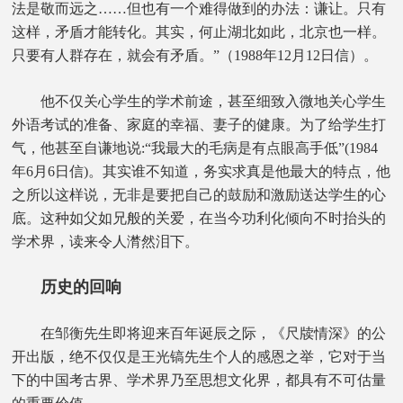
法是敬而远之……但也有一个难得做到的办法：谦让。只有
这样，矛盾才能转化。其实，何止湖北如此，北京也一样。
只要有人群存在，就会有矛盾。”（1988年12月12日信）。
他不仅关心学生的学术前途，甚至细致入微地关心学生
外语考试的准备、家庭的幸福、妻子的健康。为了给学生打
气，他甚至自谦地说:“我最大的毛病是有点眼高手低”(1984
年6月6日信)。其实谁不知道，务实求真是他最大的特点，他
之所以这样说，无非是要把自己的鼓励和激励送达学生的心
底。这种如父如兄般的关爱，在当今功利化倾向不时抬头的
学术界，读来令人潸然泪下。
历史的回响
在邹衡先生即将迎来百年诞辰之际，《尺牍情深》的公
开出版，绝不仅仅是王光镐先生个人的感恩之举，它对于当
下的中国考古界、学术界乃至思想文化界，都具有不可估量