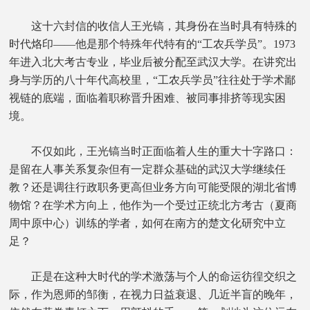
这十六封信的收信人王光镐，其身份在当时具有特殊的
时代烙印——他是那个特殊年代特有的“工农兵学员”。1973
年进入北大考古专业，毕业后被分配至武汉大学。在讲究出
身与学历的八十年代高校里，“工农兵学员”往往处于学术鄙
视链的底端，面临着职称晋升困难、被同事排挤等现实困
境。
不仅如此，王光镐当时正面临着人生的重大十字路口：
是留在人事关系复杂但有一定群众基础的武汉大学继续任
教？还是调往行政职务更高但业务方向可能受限的湖北省博
物馆？在学术方向上，他作为一个受过正统北方考古（夏商
周中原中心）训练的学者，如何在南方的楚文化研究中立
足？
正是在这种大时代的学术激荡与个人的命运彷徨交织之
际，作为恩师的邹衡，在视力日益衰退、几近半盲的晚年，