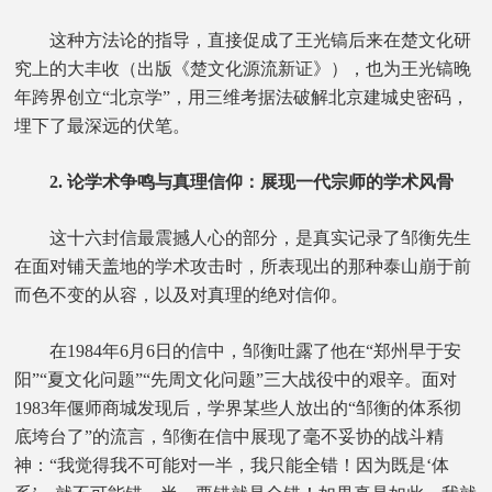
这种方法论的指导，直接促成了王光镐后来在楚文化研
究上的大丰收（出版《楚文化源流新证》），也为王光镐晚
年跨界创立“北京学”，用三维考据法破解北京建城史密码，
埋下了最深远的伏笔。
2. 论学术争鸣与真理信仰：展现一代宗师的学术风骨
这十六封信最震撼人心的部分，是真实记录了邹衡先生
在面对铺天盖地的学术攻击时，所表现出的那种泰山崩于前
而色不变的从容，以及对真理的绝对信仰。
在1984年6月6日的信中，邹衡吐露了他在“郑州早于安
阳”“夏文化问题”“先周文化问题”三大战役中的艰辛。面对
1983年偃师商城发现后，学界某些人放出的“邹衡的体系彻
底垮台了”的流言，邹衡在信中展现了毫不妥协的战斗精
神：“我觉得我不可能对一半，我只能全错！因为既是‘体