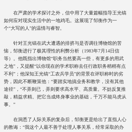
在严肃的学术探讨之外，信中用了大量篇幅指导王光镐
如何应对现实生活中的一地鸡毛。这展现了邹衡作为一
个“大写的人”的温情与睿智。
针对王光镐在武大遭遇的排挤与是否调往博物馆的苦
恼，邹衡进行了极其理性的利弊分析（1983年7月14日信
等）。他既指出博物馆“职务当然要高一些，有更多的用武
之地”，又提醒“以你现在的学术职称去任行政职务稍稍有点
不利”；他深知王光镐“工农兵学员”的背景在评职称时的劣
势，因此不断鞭策他：“要踏实地搞业务和教学，没有其他
途径”，“不弄则已，弄则要求高水平、高质量。不妨反复推
敲，精益求精。把它当成终身事业的基础，千万不能马虎从
事。”
在洞悉了人际关系的复杂后，邹衡更是给出了直指人心
的教诲：“我这个人最不善于处理人事关系，经常采取的办