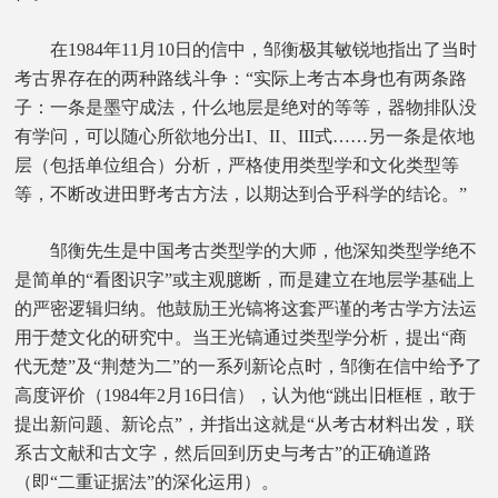
在1984年11月10日的信中，邹衡极其敏锐地指出了当时
考古界存在的两种路线斗争：“实际上考古本身也有两条路
子：一条是墨守成法，什么地层是绝对的等等，器物排队没
有学问，可以随心所欲地分出I、II、III式……另一条是依地
层（包括单位组合）分析，严格使用类型学和文化类型等
等，不断改进田野考古方法，以期达到合乎科学的结论。”
邹衡先生是中国考古类型学的大师，他深知类型学绝不
是简单的“看图识字”或主观臆断，而是建立在地层学基础上
的严密逻辑归纳。他鼓励王光镐将这套严谨的考古学方法运
用于楚文化的研究中。当王光镐通过类型学分析，提出“商
代无楚”及“荆楚为二”的一系列新论点时，邹衡在信中给予了
高度评价（1984年2月16日信），认为他“跳出旧框框，敢于
提出新问题、新论点”，并指出这就是“从考古材料出发，联
系古文献和古文字，然后回到历史与考古”的正确道路
（即“二重证据法”的深化运用）。