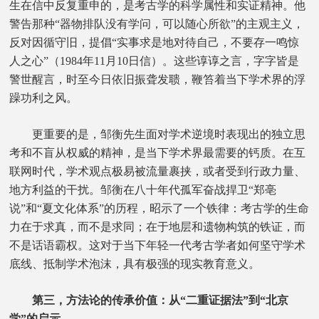
生在信中反复重申的，是考古学的科学属性和实证精神。他
警告那种“器物排队没有学问，可以随心所欲”的主观主义，
反对因循守旧，提倡“实事求是地对待自己，不要存一鸣惊
人之心”（1984年11月10日信）。这些谆谆之言，字字皆是
警世醒言，时至今日依旧振聋发聩，鞭笞着当下学术界的浮
躁功利之风。
更重要的是，邹衡先生面对学术逆境时表现出的独立思
考和不盲从权威的精神，是当下学术界最需要的钙质。在互
联网时代，学术观点极易被流量裹挟，或者受到行政力量、
地方利益的干扰。邹衡在八十年代孤军奋战捍卫“郑亳
说”和“夏文化体系”的历程，昭示了一个铁律：考古学的生命
力在于求真，而不是求同；在于地层和遗物构筑的铁证，而
不是话语霸权。这对于当下年轻一代考古学者如何坚守学术
底线、抵制学术泡沫，具有极强的现实教育意义。
第三，方法论的传承价值：从“二重证据法”到“北京
学”的启示。