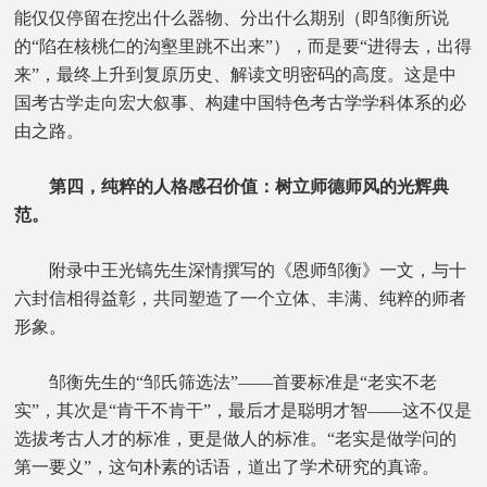
能仅仅停留在挖出什么器物、分出什么期别（即邹衡所说
的“陷在核桃仁的沟壑里跳不出来”），而是要“进得去，出得
来”，最终上升到复原历史、解读文明密码的高度。这是中
国考古学走向宏大叙事、构建中国特色考古学学科体系的必
由之路。
第四，纯粹的人格感召价值：树立师德师风的光辉典
范。
附录中王光镐先生深情撰写的《恩师邹衡》一文，与十
六封信相得益彰，共同塑造了一个立体、丰满、纯粹的师者
形象。
邹衡先生的“邹氏筛选法”——首要标准是“老实不老
实”，其次是“肯干不肯干”，最后才是聪明才智——这不仅是
选拔考古人才的标准，更是做人的标准。“老实是做学问的
第一要义”，这句朴素的话语，道出了学术研究的真谛。