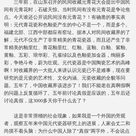
三年前，在山东召开的民间收藏元青花大会提出中国民
间有元青花时，石破天惊。当时民间有没有元青花是争论焦
点。今天谁还公开说民间没有元青花？！有确凿的事实表
明：元代青花瓷和色釉瓷产生的中心不是一个，而是多个。
福建北部、江西中部都应有窑址。据本人对民间收藏界的了
解，元代不仅生产了非常精美的青花瓷器，而且还产生了非
常精美的釉里红、青花釉里红、红釉、蓝釉、白釉、紫釉、
黄釉、五彩、琅华彩、孔雀绿以及色釉瓷加金器，绚丽多
彩，争艳斗奇，蔚为壮观。元代瓷器是中国陶瓷艺术的高峰
啊！对收藏界的一大批人来讲认识元瓷已不是难事，现在要
研究的是元瓷的艺术性、文化内涵、元瓷收藏的全貌等问
题。五年了，中国收藏界该进步了！我们不能老在真啊假啊
的问题上反复循环了。五年前讨论真假是应该的，五年后还
讨论真假，这3000多天你干什么去了？
这是非常滑稽的社会现象，如果我是一个外国的旁观
者，观察五年来中国元代瓷器研究上的进展，人家会丈二和
尚摸不着头脑：为什么中国人除了“真假”两字外，不会说点