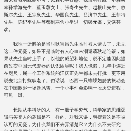
海来看我的藏品不可，以释心中疑惑。我薄有收藏，不胜荣
幸孙学海先生、董玉蓉女士、张寿生先生、赵根山先生、敖
斯尔先生、王宗泉先生、华国良先生、吕济中先生、王菲特
先生、陈纪平先生等都到寒舍小坐过，切磋元瓷，交谈甚
欢。
我唯一遗憾的是当时耿宝昌先生临时被人请去了，未见
这二件元瓷，如果不是临时有人心血来潮邀请耿老吃饭，如
果耿先生当时上手了，以他的威望和地位，说不定能因此提
前改变中国元代瓷器的认识困境呢！我人也懒，几年中连近
在咫尺，属一个工作系统的汪庆正先生都未去打扰，更不用
说去北京打扰耿老了。俗话说：巴西一只蝴蝶翅膀的振动会
在中国掀起一场暴风雪。一个小事件会影响一段历史进程，
可见一斑。
长期从事科研的人，有一股子学究气，科学家的思维逻
辑与买卖人的逻辑是不一样的。对我来讲，明摆着这是不被
认可的元瓷，为什么我们不去弄清楚它？为什么不去研究