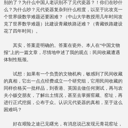
别的了？为什么中国人老识别不了元代瓷器？！你们在吵什
么？为什么吵？元代瓷器复杂到什么程度，以至于比攻克一
个世界级数学难题还要困难？（中山大学教授用几年时间攻
克了世界数学难题）比建设青藏铁路还难？（青藏铁路建设
花了四年时间）。
其实，答案是明确的。答案在瓷外。本人在“中国文物
报”上的一篇文章，尽情地申述了我的观点：民间收藏遭遇
体制性瓶颈。
试想：如果有一个负责的文物机构，敏感到了民间收藏
的真相，它出一点点经费成立一个研究组，它用民间收藏的
同样价格买一批样品，到香港、英国去做任何测试，再与农
夫小贩交朋友，了解出土情况，甚至去掌握窖藏、窑址，再
进行正式挖掘，公布于众。认识元代瓷器的真相，至于这么
困难吗？
好在艰险之途已见曙光，有消息说已发现元青花窑址，