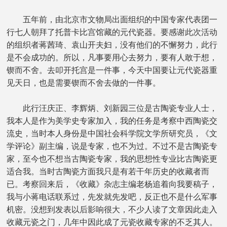
五年前，由北京市文物局出面组织的中国专家代表团一
行七人朝拜了托普卡比宫馆藏的元代瓷器。要感谢此次活动
的组织者蒋茜琦、袁山开夫妇，没有他们的不懈努力，此行
是不会成功的。所以，凡事要用心去努力，要有人敢于想，
锲而不舍。去叩开托宫是一件事，今天中国要让元代瓷器重
见天日，也是需要锲而不舍去做的一件事。
此行汪庆正、李辉炳、刘新园三位是古陶瓷专业人士，
我本人是作为美学史专家加入，我的任务是考察中西陶瓷交
流史，当时本人身份是中国社会科学院文学所研究员，《文
学评论》副主编，说是专家，也不为过。不过不是古陶瓷专
家，至今也不想当古陶瓷专家，我的思想性专业比古陶瓷更
适合我。当时古陶瓷方面我只是有若干年历史的收藏者而
已。考察回来后，《收藏》杂志主编老杨追着向我要稿子，
我与小蒋电话联系过，先发就先发吧，反正也不是什么军事
机密。没想到发表以后影响很大，不少人读了文章因此走入
收藏元瓷之门，几年中因此成了元瓷收藏专家的不乏其人。