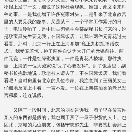
物报上发了一文，细说了这种社会现象。谁知，此文引来种
种奇事。一是我徒增了许多冤家对头，二是引来了北京故宫
里的人要见我的趣事。又是某日，一个平常工作紧张的日
子，电话铃响了，是中国古陶瓷学会某副秘书长打来的，说
是耿宝昌先生要见我，在国际饭店，让我带两件元青花过去
看看。那时，北京一行正在上海参加“雍正九桃瓶捐赠仪
式”。我受宠若惊，挑了两件自认为大开门的元瓷前往。两
件元瓷，一件是红绿彩执壶，一件是青花八棱罐。那件执
壶，上海的一位大藏家说“见了心要发抖”。到了饭店里，副
秘书长抱歉地说，耿老被人请去了，不在国际饭店，我们看
看吧！当时房里有北京的几位专家。我注意到了王丽英女士
仔细地反复上手看，一言不发。一位在上海搞拍卖的老兄发
言积极，连连说假。
又隔了一段时间，北京的朋友告诉我，圈子里在传言许
某人的东西都是假的，我也属于买了一屋子假货的人士。也
因此，京城的几位朋友，包括宁志超先生，非要找机会到上