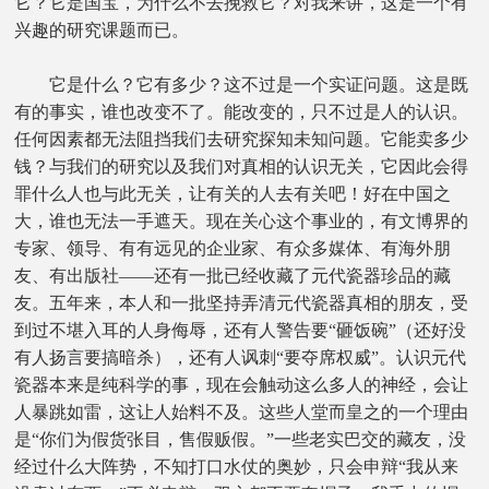
它？它是国宝，为什么不去挽救它？对我来讲，这是一个有
兴趣的研究课题而已。
它是什么？它有多少？这不过是一个实证问题。这是既
有的事实，谁也改变不了。能改变的，只不过是人的认识。
任何因素都无法阻挡我们去研究探知未知问题。它能卖多少
钱？与我们的研究以及我们对真相的认识无关，它因此会得
罪什么人也与此无关，让有关的人去有关吧！好在中国之
大，谁也无法一手遮天。现在关心这个事业的，有文博界的
专家、领导、有有远见的企业家、有众多媒体、有海外朋
友、有出版社——还有一批已经收藏了元代瓷器珍品的藏
友。五年来，本人和一批坚持弄清元代瓷器真相的朋友，受
到过不堪入耳的人身侮辱，还有人警告要“砸饭碗”（还好没
有人扬言要搞暗杀），还有人讽刺“要夺席权威”。认识元代
瓷器本来是纯科学的事，现在会触动这么多人的神经，会让
人暴跳如雷，这让人始料不及。这些人堂而皇之的一个理由
是“你们为假货张目，售假贩假。”一些老实巴交的藏友，没
经过什么大阵势，不知打口水仗的奥妙，只会申辩“我从来