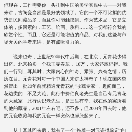
但现在，工作需要你一头扎到中国的美学实践中去——对我
来讲，古陶瓷当然是最好的领域了。它的一个不可比拟的优
势是民间藏品多，而且你可能触摸到。作为艺术品，它是立
体的，多因素的，工艺、绘画、质料……这一切都符合我的
欣赏个性。而且，它还是可能增值的商品。对我们这些与市
场无关的学者来讲，是有点吸引力的。
说来也奇，上世纪90年代中后期，在北京，元青花少得
出奇。北京拍卖一个残玉壶春瓶， 18万，大家还应记得。我
们一行到土耳其时，大家内心的神奇、紧张、兴奋之情，历
历在目。元青花对每一个中国人来讲太神奇了！现在国内突
然冒出一批20年前就精通元青花的“收藏专家”，趣闻而已，
花边类的，不足为论。此行中费伯良老先生是自己有元青花
的大藏家，此行认识老先生，是三生有幸。我在他的寓所看
到他的藏品，2001年左右吧，还不多，但2004年再去时，他
的元瓷收藏与我的元瓷一样突然也膨胀起来了。
从土耳其回来后，我有了一个“拖着一对元瓷找鉴定”的