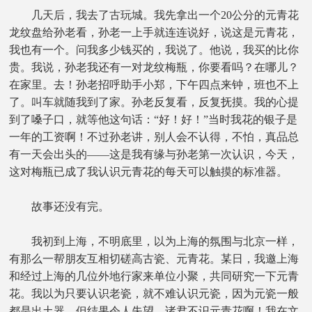
几天后，我去了古玩城。我先拿出一个20公分的元青花
龙纹盘给孙老看，孙老一上手就连连说好，说这是元青花，
我也有一个。问我多少钱买的，我说了。他说，我买的比你
贵。我说，孙老我还有一对龙纹梅瓶，你要看吗？在哪儿？
在家里。去！孙老招呼助手小郑，下午四点来钟，班也不上
了。叫车就随我到了家。孙老反复看，反复抚摸。我的心提
到了嗓子口，就等他这句话：“好！好！”当时我花的银子是
一年的工资啊！不过孙老讲，别人会不认得，不怕，真品总
有一天会出头的——这是我有缘与孙老第一次认识，今天，
这对梅瓶已成了我认识元青花的每天可以触摸的标准器。
故事还没有完。
我初到上海，不明底里，以为上海的氛围与北京一样，
有那么一帮朋友互相切磋高古瓷、元青花。某日，我邀上海
和经过上海的几位外地行家来单位小聚，共同研究一下元青
花。我以为只要认识老瓷，就不难认识元瓷，因为元瓷一般
都是出土器。但结果令人失望。诸君不识元青花啊！我在文