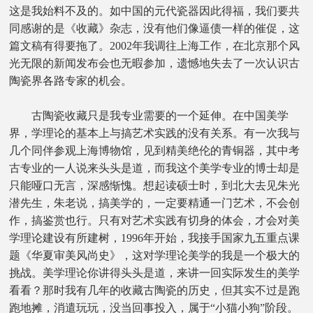
这是我始料不及的。如中国的元代瓷器因此得福，我们要共
同感谢的是《收藏》杂志，没有他们像逼债一样的催促，这
篇文稿有得要拖了。2002年我调往上海工作，在北京那个风
光无限的新闻发布会也无暇参加，遗憾地失去了一次认识古
陶瓷界各路专家的机会。
古陶瓷收藏只是我专业需要的一个延伸。在中国美学
界，学理论的基本上与搞艺术实践的没有关系。有一次我与
几个同伴参观上海博物馆，见到精美绝伦的青铜器，其中考
古专业的一人说来头头是道，而我这个美学专业的博士却是
只能哑口无言，深感惭愧。想起读硕士时，到北大去见朱光
潜先生，朱老说，搞美学的，一定要精通一门艺术，不会创
作，搞鉴赏也行。只有对艺术实践有切身的体会，才会对美
学理论建设有所建树，1996年开始，我接手国家九五重点课
题《华夏审美风尚史》，这对学理论美学的我是一个极大的
挑战。美学理论你讲得头头是道，来讲一回实际发生的美学
看看？那时我有几年的收藏古陶瓷的历史，但其实不过是跑
跑地摊，消遣玩玩，没当回事投入，属于“小猫小狗”阶段。