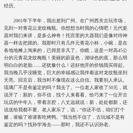
经历。
2001年下半年，我出差到广州。在广州西关古玩市场，
见到一对青花云龙纹梅瓶。你想想当时我的心情吧！元代瓷
器对我们来讲，是多么神奇！托宫里的大器我们是像对待神
器一样去把摸的。我那时只有几件元青花小杯，小碗，是在
各地地摊上淘来的，已得意非凡了。你瞧，这是一对高45公
分的元青花龙纹梅瓶！美丽的蔚蓝色，湖绿色的底，那么明
明白白的老胎……还犹豫什么！还好他开的价钱我买得起。
我当晚几乎没睡觉，巨大的幸福感让我伴着这对龙纹瓶坐到
天亮。回京后，我当时不像现在这么自信。我要别人承认。
琉璃厂不是有鉴定的吗？我去了。一位老人家收了50元，就
说开了：新的，你不信，找个人来看看。恰巧来了一位开古
玩店的中年人，带着京腔，八丈远就说：新，处处都新，还
说送给我都不要。老人家乐了，说，“你还不信，咱们打个
赌，谁输了谁请客吃烤鸭。”我当然不信了，古玩城不是有
鉴定的吗？找孙学海去——那时，我还不认识孙老。