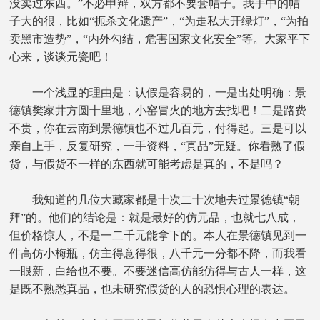
没卖过东西。”不必申辩，双方都不要套帽子。我手中的帽
子大的很，比如“扼杀文化遗产”，“为走私大开绿灯”，“为拍
卖黑市造势”，“内外勾结，危害国家文化安全”等。大家平下
心来，谈谈元瓷吧！
一个浅显的理由是：认假是容易的，一是出处明确：景
德镇樊家井方圆十里地，小窑冒火的地方去找吧！二是路费
不贵，你在云南到景德镇也不过几百元，付得起。三是可以
亲自上手，反复研究，一手资料，“真品”无疑。你看熟了假
货，与假货不一样的东西就可能考虑是真的，不是吗？
我知道的几位大藏家都是十次二十次地去过景德镇“朝
拜”的。他们的结论是：就是最好的仿元品，也就七八成，
但价格惊人，不是一二千元能拿下的。本人在景德镇见到一
件高仿小梅瓶，仿主得意得很，八千元一分都不降，而我看
一眼新，白给也不要。不要迷信高仿能仿得与古人一样，这
是既不熟悉真品，也未研究假货的人的恐惧心理的表达。