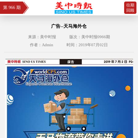
往期
第 966 期
回顾
广告--天马海外仓
来源：美中时报
版次：美中时报0966期
作者：Admin
时间：2019年07月02日