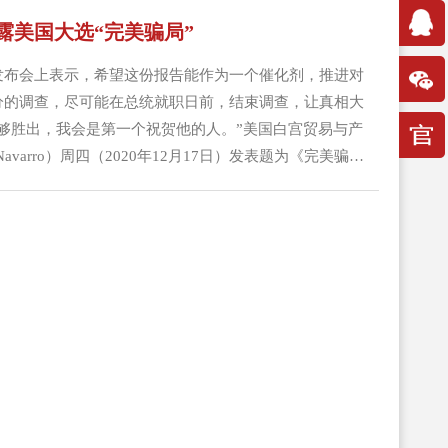
第230条款。声明最后说，“我永远不会放弃为美国人民
露美国大选“完美骗局”
发布会上表示，希望这份报告能作为一个催化剂，推进对
分的调查，尽可能在总统就职日前，结束调查，让真相大
够胜出，我会是第一个祝贺他的人。”美国白宫贸易与产
 Navarro）周四（2020年12月17日）发表题为《完美骗
he ：Six Key Dimensions of Election
es）的报告，揭示美国2020年总统大选中六个摇摆州的异常表现。纳
上表示，...