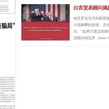
将启动投票程序，废除
白宫贸易顾问揭
而战！”...
纳瓦罗在当天的新闻
大选舞弊的全面、充
白。“如果川普总统能
业顾问纳瓦罗（Peter
局：选举违规六个关键层面》（T
Irregulariti
瓦罗在当天的新闻发布会