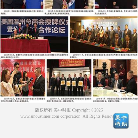
版权所有 美中时报 Copyright ©2026
www.sinoustimes.com corporation. All Rights Reserved