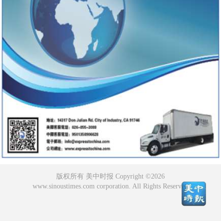
版权所有 美中时报 Copyright ©2026
www.sinoustimes.com corporation. All Rights Reserved